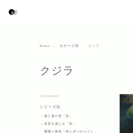
Home
モチーフ別
クジラ
クジラ
CATEGORY
シリーズ別
鹿と鹿の骨「拝」
原形を感じる「胚」
髑髏と葬送「朝と夕べのメメン