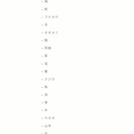
鳩
蛇
フクロウ
月
オオカミ
猫
羽根
星
花
蝶
クジラ
鳥
貝
骨
牛
ウサギ
山羊
羊