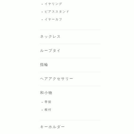
イヤリング
ピアススタンド
イヤーカフ
ネックレス
ループタイ
指輪
ヘアアクセサリー
和小物
帯留
根付
キーホルダー