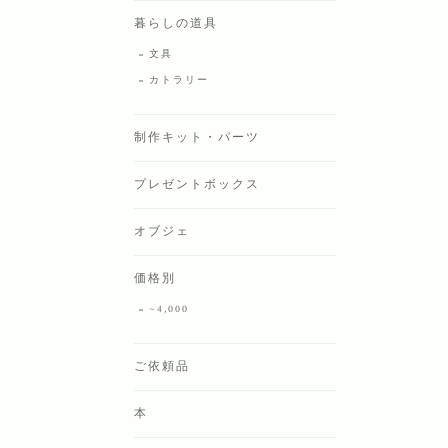
暮らしの道具
文具
カトラリー
制作キット・パーツ
プレゼントボックス
オブジェ
価格別
~4,000
ご依頼品
本