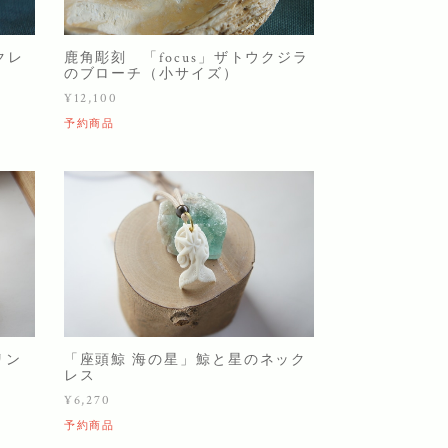
クレ
鹿角彫刻 「focus」ザトウクジラ
のブローチ（小サイズ）
¥12,100
予約商品
リン
「座頭鯨 海の星」鯨と星のネック
レス
¥6,270
予約商品