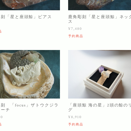
彫刻「星と座頭鯨」ピアス
鹿角彫刻「星と座頭鯨」ネッ
ス
0
¥7,480
品
予約商品
刻 「focus」ザトウクジラ
「座頭鯨 海の星」2頭の鯨の
ローチ
グ
00
¥8,910
品
予約商品