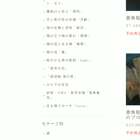
ト・モリ」
魔除けと祈り「密印」
鹿角
月と夜行性の生物「月齢」
¥7,48
海の生物と貝殻「銀河」
予約商
飛び立つ鳩の群れ「豊穣」
梅の花と生き物「梅暦」
菊の花「薫」
軽やかな骨の彫刻「light」
「星空の石」
「座頭鯨 海の星」
カケラの宝石
妖怪・UMA・架空生物「兎角亀
毛」
生き物ブローチ「focus」
鹿角彫
のブ
モチーフ別
¥19,8
予約商
鹿