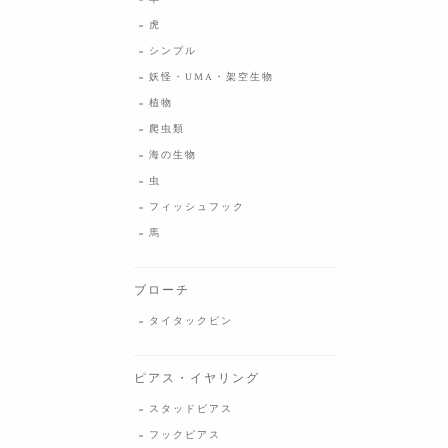
虎
シンプル
妖怪・UMA・架空生物
植物
爬虫類
海の生物
虫
フィッシュフック
馬
ブローチ
タイタックピン
ピアス・イヤリング
スタッドピアス
フックピアス