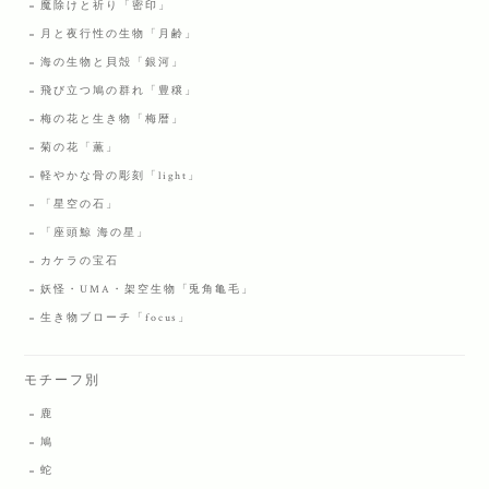
魔除けと祈り「密印」
月と夜行性の生物「月齢」
海の生物と貝殻「銀河」
飛び立つ鳩の群れ「豊穣」
梅の花と生き物「梅暦」
菊の花「薫」
軽やかな骨の彫刻「light」
「星空の石」
「座頭鯨 海の星」
カケラの宝石
妖怪・UMA・架空生物「兎角亀毛」
生き物ブローチ「focus」
モチーフ別
鹿
鳩
蛇