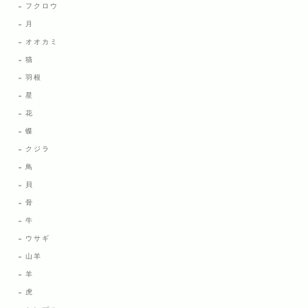
フクロウ
月
オオカミ
猫
羽根
星
花
蝶
クジラ
鳥
貝
骨
牛
ウサギ
山羊
羊
虎