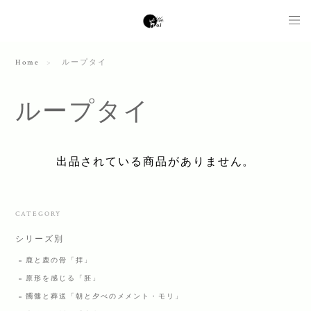
Home
ループタイ
ループタイ
出品されている商品がありません。
CATEGORY
シリーズ別
鹿と鹿の骨「拝」
原形を感じる「胚」
髑髏と葬送「朝と夕べのメメント・モリ」