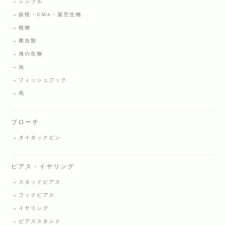
シンプル
妖怪・UMA・架空生物
植物
爬虫類
海の生物
虫
フィッシュフック
馬
ブローチ
タイタックピン
ピアス・イヤリング
スタッドピアス
フックピアス
イヤリング
ピアススタンド