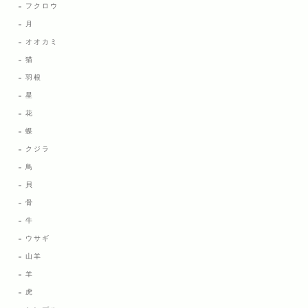
フクロウ
月
オオカミ
猫
羽根
星
花
蝶
クジラ
鳥
貝
骨
牛
ウサギ
山羊
羊
虎