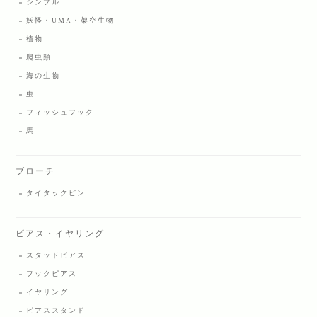
シンプル
妖怪・UMA・架空生物
植物
爬虫類
海の生物
虫
フィッシュフック
馬
ブローチ
タイタックピン
ピアス・イヤリング
スタッドピアス
フックピアス
イヤリング
ピアススタンド