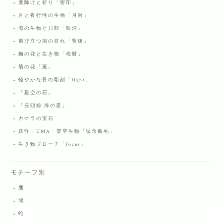
魔除けと祈り「密印」
月と夜行性の生物「月齢」
海の生物と貝殻「銀河」
飛び立つ鳩の群れ「豊穣」
梅の花と生き物「梅暦」
菊の花「薫」
軽やかな骨の彫刻「light」
「星空の石」
「座頭鯨 海の星」
カケラの宝石
妖怪・UMA・架空生物「兎角亀毛」
生き物ブローチ「focus」
モチーフ別
鹿
鳩
蛇