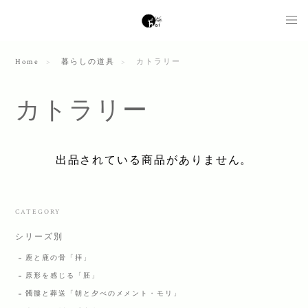
Home
暮らしの道具
カトラリー
カトラリー
出品されている商品がありません。
CATEGORY
シリーズ別
鹿と鹿の骨「拝」
原形を感じる「胚」
髑髏と葬送「朝と夕べのメメント・モリ」