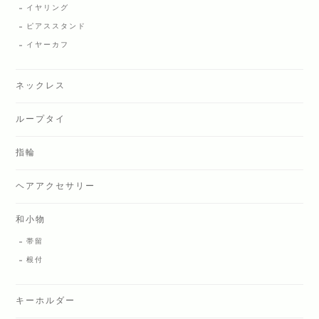
イヤリング
ピアススタンド
イヤーカフ
ネックレス
ループタイ
指輪
ヘアアクセサリー
和小物
帯留
根付
キーホルダー