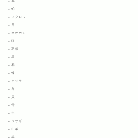
鳩
蛇
フクロウ
月
オオカミ
猫
羽根
星
花
蝶
クジラ
鳥
貝
骨
牛
ウサギ
山羊
羊