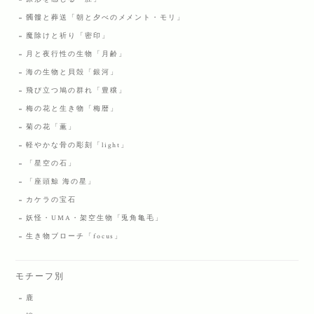
髑髏と葬送「朝と夕べのメメント・モリ」
魔除けと祈り「密印」
月と夜行性の生物「月齢」
海の生物と貝殻「銀河」
飛び立つ鳩の群れ「豊穣」
梅の花と生き物「梅暦」
菊の花「薫」
軽やかな骨の彫刻「light」
「星空の石」
「座頭鯨 海の星」
カケラの宝石
妖怪・UMA・架空生物「兎角亀毛」
生き物ブローチ「focus」
モチーフ別
鹿