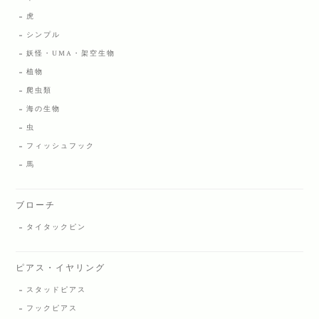
虎
シンプル
妖怪・UMA・架空生物
植物
爬虫類
海の生物
虫
フィッシュフック
馬
ブローチ
タイタックピン
ピアス・イヤリング
スタッドピアス
フックピアス