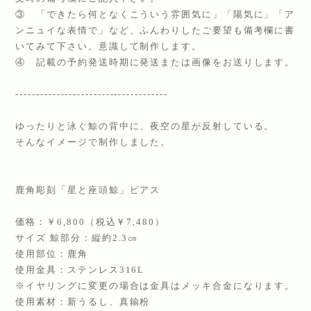
③ 「できたら何となくこういう雰囲気に」「陽気に」「ア
ンニュイな表情で」など、ふんわりしたご要望も備考欄に書
いてみて下さい。意識して制作します。
④ 記載の予約発送時期に発送または画像をお送りします。
-------------------------------------
ゆったりと泳ぐ鯨の背中に、夜空の星が反射している。
そんなイメージで制作しました。
鹿角彫刻「星と座頭鯨」ピアス
価格：￥6,800（税込￥7,480）
サイズ 鯨部分：縦約2.3㎝
使用部位：鹿角
使用金具：ステンレス316L
※イヤリングに変更の場合は金具はメッキ合金になります。
使用素材：新うるし、真鍮粉