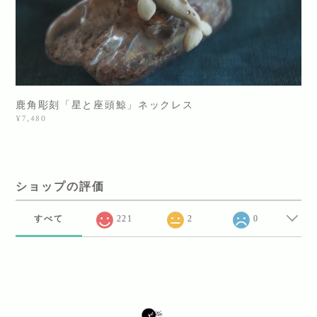
鹿角彫刻「星と座頭鯨」ネックレス
¥7,480
ショップの評価
すべて
221
2
0