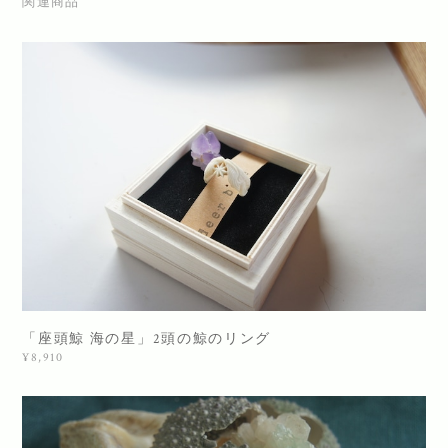
関連商品
「座頭鯨 海の星」2頭の鯨のリング
¥8,910