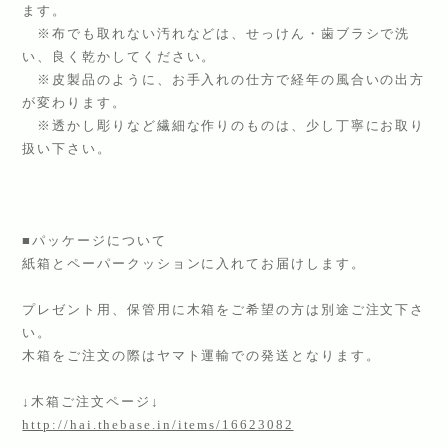
ます。
※布でも取れない汚れなどは、せっけん・歯ブラシで洗
い、良く乾かしてください。
※皮製品のように、お手入れの仕方で経年の風合いの出方
が変わります。
※透かし彫りなど繊細な作りのものは、少し丁寧にお取り
扱い下さい。
■パッケージについて
紙箱とペーパークッションに入れてお届けします。
プレゼント用、保管用に木箱をご希望の方は別途ご注文下さ
い。
木箱をご注文の際はヤマト運輸での発送となります。
↓木箱ご注文ページ↓
http://hai.thebase.in/items/16623082