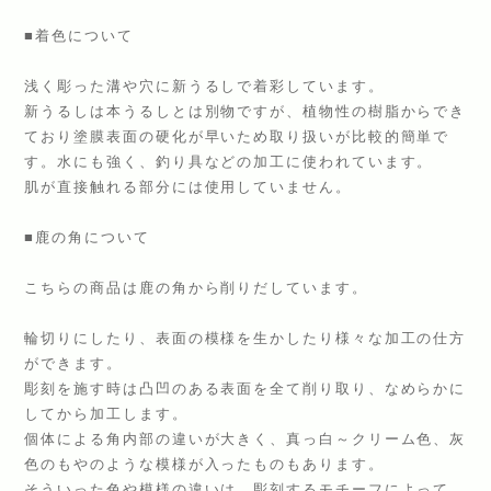
■着色について
浅く彫った溝や穴に新うるしで着彩しています。
新うるしは本うるしとは別物ですが、植物性の樹脂からでき
ており塗膜表面の硬化が早いため取り扱いが比較的簡単で
す。水にも強く、釣り具などの加工に使われています。
肌が直接触れる部分には使用していません。
■鹿の角について
こちらの商品は鹿の角から削りだしています。
輪切りにしたり、表面の模様を生かしたり様々な加工の仕方
ができます。
彫刻を施す時は凸凹のある表面を全て削り取り、なめらかに
してから加工します。
個体による角内部の違いが大きく、真っ白～クリーム色、灰
色のもやのような模様が入ったものもあります。
そういった色や模様の違いは、彫刻するモチーフによって