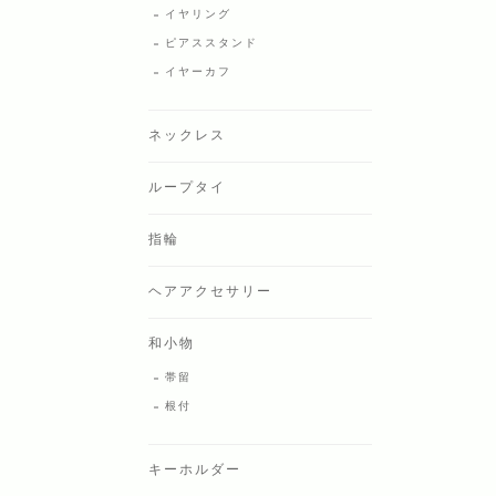
イヤリング
ピアススタンド
イヤーカフ
ネックレス
ループタイ
指輪
ヘアアクセサリー
和小物
帯留
根付
キーホルダー