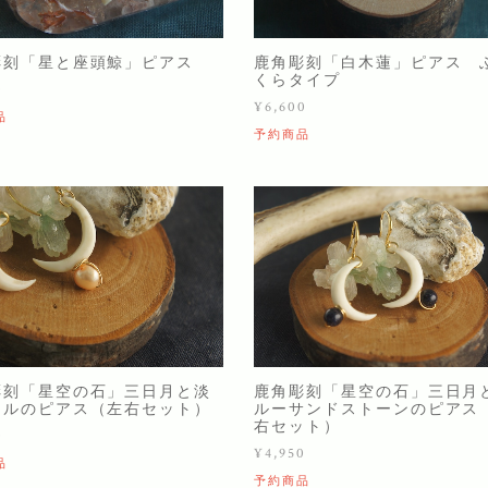
彫刻「星と座頭鯨」ピアス
鹿角彫刻「白木蓮」ピアス 
くらタイプ
0
¥6,600
品
予約商品
彫刻「星空の石」三日月と淡
鹿角彫刻「星空の石」三日月
ールのピアス（左右セット）
ルーサンドストーンのピアス
右セット）
0
¥4,950
品
予約商品