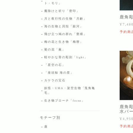
ト・モリ」
魔除けと祈り「密印」
鹿角
月と夜行性の生物「月齢」
¥7,48
海の生物と貝殻「銀河」
予約商
飛び立つ鳩の群れ「豊穣」
梅の花と生き物「梅暦」
菊の花「薫」
軽やかな骨の彫刻「light」
「星空の石」
「座頭鯨 海の星」
カケラの宝石
妖怪・UMA・架空生物「兎角亀
毛」
生き物ブローチ「focus」
鹿角
水パ
モチーフ別
¥4,95
予約商
鹿