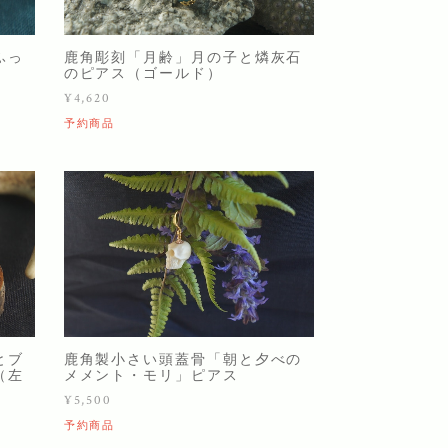
ふっ
鹿角彫刻「月齢」月の子と燐灰石
のピアス（ゴールド）
¥4,620
予約商品
とブ
鹿角製小さい頭蓋骨「朝と夕べの
（左
メメント・モリ」ピアス
¥5,500
予約商品