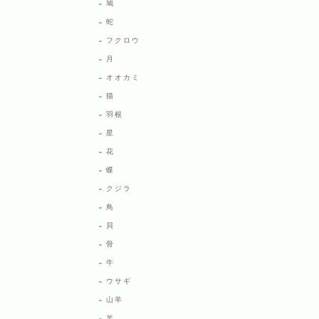
鳩
蛇
フクロウ
月
オオカミ
猫
羽根
星
花
蝶
クジラ
鳥
貝
骨
牛
ウサギ
山羊
羊