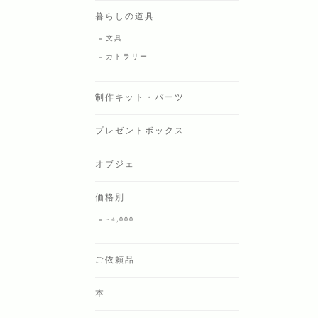
暮らしの道具
文具
カトラリー
制作キット・パーツ
プレゼントボックス
オブジェ
価格別
~4,000
ご依頼品
本