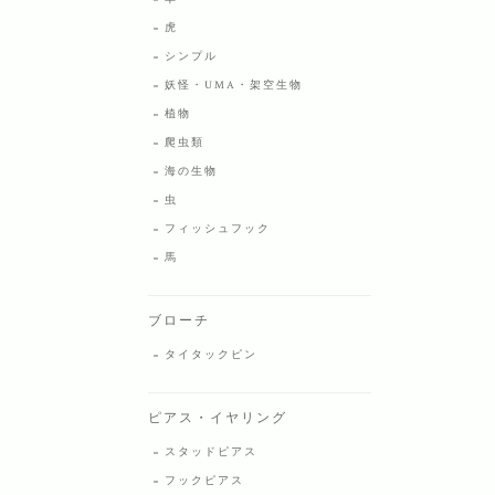
虎
シンプル
妖怪・UMA・架空生物
植物
爬虫類
海の生物
虫
フィッシュフック
馬
ブローチ
タイタックピン
ピアス・イヤリング
スタッドピアス
フックピアス