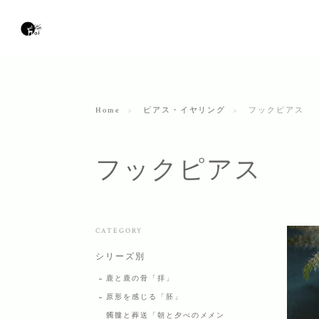
Home
ピアス・イヤリング
フックピアス
フックピアス
CATEGORY
シリーズ別
鹿と鹿の骨「拝」
原形を感じる「胚」
髑髏と葬送「朝と夕べのメメン