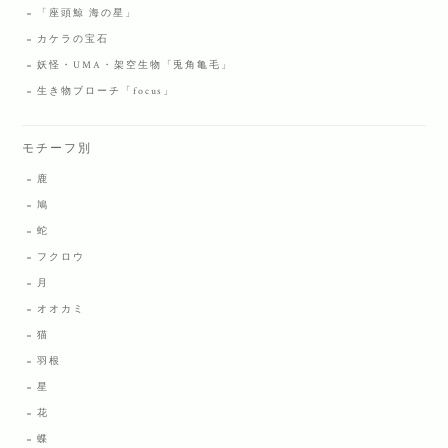
「座頭鯨 海の星」
カケラの宝石
妖怪・UMA・架空生物「兎角亀毛」
生き物ブローチ「focus」
モチーフ別
鹿
鳩
蛇
フクロウ
月
オオカミ
猫
羽根
星
花
蝶