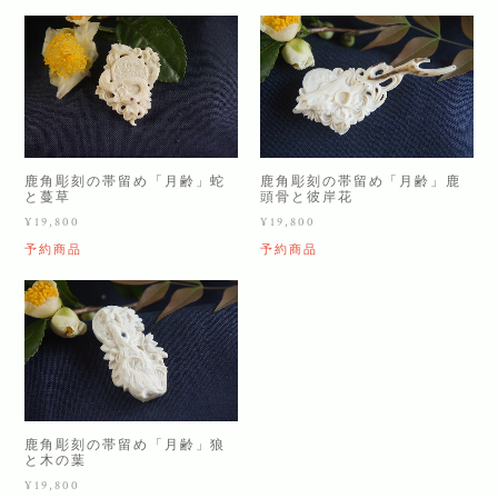
鹿角彫刻の帯留め「月齢」蛇
鹿角彫刻の帯留め「月齢」鹿
と蔓草
頭骨と彼岸花
¥19,800
¥19,800
予約商品
予約商品
鹿角彫刻の帯留め「月齢」狼
と木の葉
¥19,800