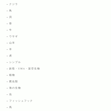
クジラ
鳥
貝
骨
牛
ウサギ
山羊
羊
虎
シンプル
妖怪・UMA・架空生物
植物
爬虫類
海の生物
虫
フィッシュフック
馬