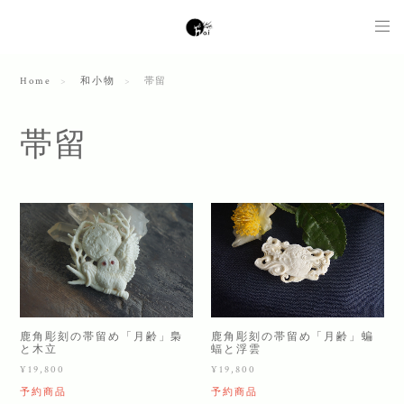
Home
和小物
帯留
帯留
鹿角彫刻の帯留め「月齢」梟
鹿角彫刻の帯留め「月齢」蝙
と木立
蝠と浮雲
¥19,800
¥19,800
予約商品
予約商品