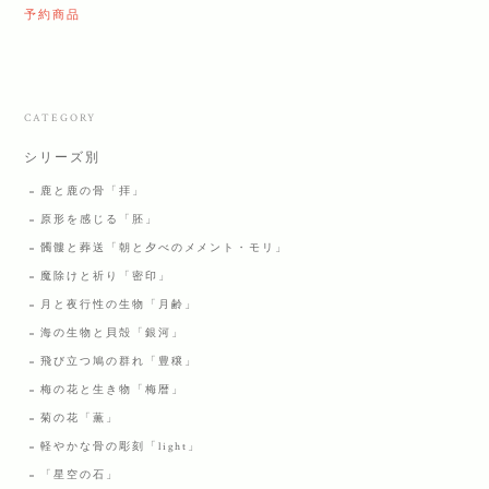
予約商品
CATEGORY
シリーズ別
鹿と鹿の骨「拝」
原形を感じる「胚」
髑髏と葬送「朝と夕べのメメント・モリ」
魔除けと祈り「密印」
月と夜行性の生物「月齢」
海の生物と貝殻「銀河」
飛び立つ鳩の群れ「豊穣」
梅の花と生き物「梅暦」
菊の花「薫」
軽やかな骨の彫刻「light」
「星空の石」