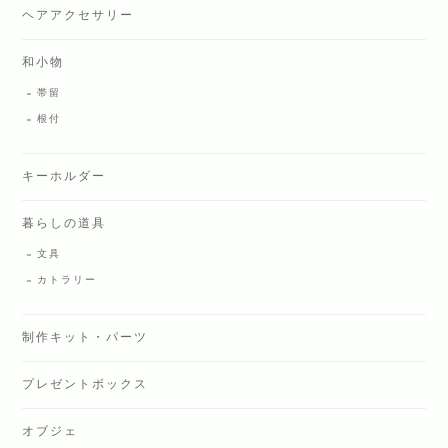
ヘアアクセサリー
和小物
帯留
根付
キーホルダー
暮らしの道具
文具
カトラリー
制作キット・パーツ
プレゼントボックス
オブジェ