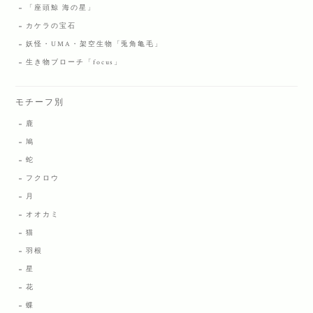
「座頭鯨 海の星」
カケラの宝石
妖怪・UMA・架空生物「兎角亀毛」
生き物ブローチ「focus」
モチーフ別
鹿
鳩
蛇
フクロウ
月
オオカミ
猫
羽根
星
花
蝶