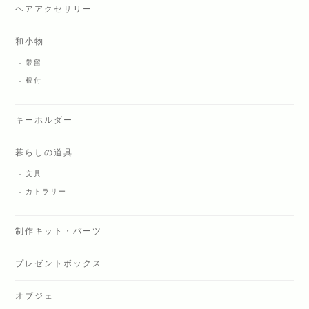
ヘアアクセサリー
和小物
帯留
根付
キーホルダー
暮らしの道具
文具
カトラリー
制作キット・パーツ
プレゼントボックス
オブジェ