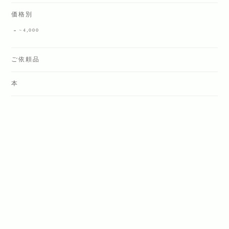
価格別
~4,000
ご依頼品
本