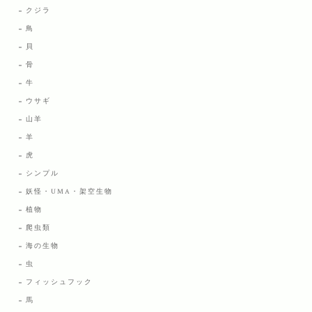
クジラ
鳥
貝
骨
牛
ウサギ
山羊
羊
虎
シンプル
妖怪・UMA・架空生物
植物
爬虫類
海の生物
虫
フィッシュフック
馬