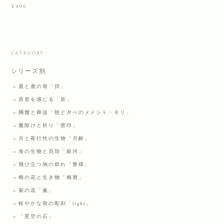
¥400
CATEGORY
シリーズ別
鹿と鹿の骨「拝」
原形を感じる「胚」
髑髏と葬送「朝と夕べのメメント・モリ」
魔除けと祈り「密印」
月と夜行性の生物「月齢」
海の生物と貝殻「銀河」
飛び立つ鳩の群れ「豊穣」
梅の花と生き物「梅暦」
菊の花「薫」
軽やかな骨の彫刻「light」
「星空の石」