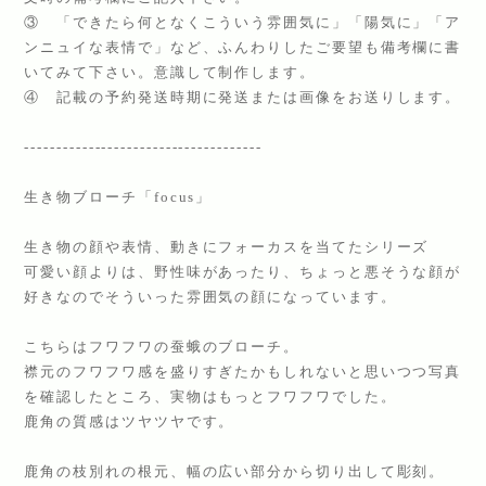
③ 「できたら何となくこういう雰囲気に」「陽気に」「ア
ンニュイな表情で」など、ふんわりしたご要望も備考欄に書
いてみて下さい。意識して制作します。
④ 記載の予約発送時期に発送または画像をお送りします。
-------------------------------------
生き物ブローチ「focus」
生き物の顔や表情、動きにフォーカスを当てたシリーズ
可愛い顔よりは、野性味があったり、ちょっと悪そうな顔が
好きなのでそういった雰囲気の顔になっています。
こちらはフワフワの蚕蛾のブローチ。
襟元のフワフワ感を盛りすぎたかもしれないと思いつつ写真
を確認したところ、実物はもっとフワフワでした。
鹿角の質感はツヤツヤです。
鹿角の枝別れの根元、幅の広い部分から切り出して彫刻。