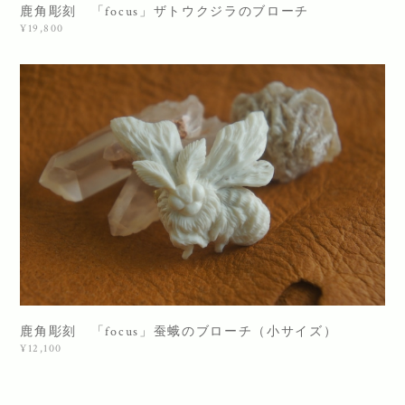
鹿角彫刻 「focus」ザトウクジラのブローチ
¥19,800
鹿角彫刻 「focus」蚕蛾のブローチ（小サイズ）
¥12,100