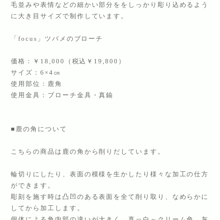
毛並みや表情などの細かい部分ををしっかり彫り込めるよう
に大き目サイズで制作しています。
「focus」ツバメのブローチ
価格：￥18,000（税込￥19,800）
サイズ：6×4㎝
使用部位：鹿角
使用金具：ブローチ金具・真鍮
■鹿の角について
こちらの商品は鹿の角から削りだしています。
輪切りにしたり、表面の模様を生かしたり様々な加工の仕方
ができます。
彫刻を施す時は凸凹のある表面を全て削り取り、なめらかに
してから加工します。
個体による角内部の違いが大きく、真っ白～クリーム色、灰