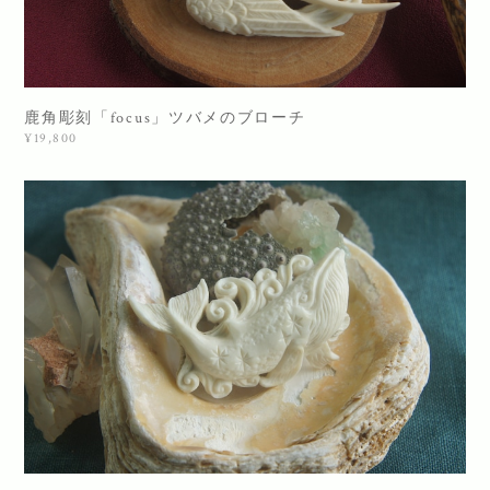
鹿角彫刻「focus」ツバメのブローチ
¥19,800