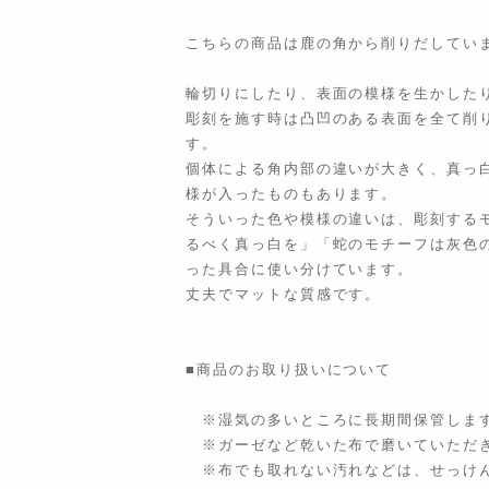
こちらの商品は鹿の角から削りだしてい
輪切りにしたり、表面の模様を生かした
彫刻を施す時は凸凹のある表面を全て削
す。
個体による角内部の違いが大きく、真っ
様が入ったものもあります。
そういった色や模様の違いは、彫刻する
るべく真っ白を」「蛇のモチーフは灰色
った具合に使い分けています。
丈夫でマットな質感です。
■商品のお取り扱いについて
※湿気の多いところに長期間保管します
※ガーゼなど乾いた布で磨いていただ
※布でも取れない汚れなどは、せっけん