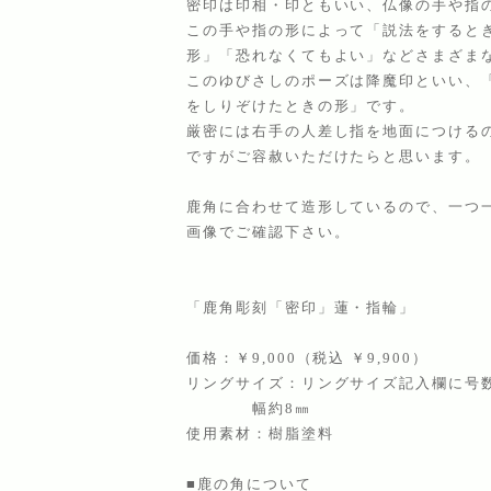
密印は印相・印ともいい、仏像の手や指
この手や指の形によって「説法をすると
形」「恐れなくてもよい」などさまざま
このゆびさしのポーズは降魔印といい、
をしりぞけたときの形」です。
厳密には右手の人差し指を地面につける
ですがご容赦いただけたらと思います。
鹿角に合わせて造形しているので、一つ
画像でご確認下さい。
「鹿角彫刻「密印」蓮・指輪」
価格：￥9,000（税込 ￥9,900）
リングサイズ：リングサイズ記入欄に号
幅約8㎜
使用素材：樹脂塗料
■鹿の角について