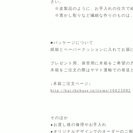
さい。
※皮製品のように、お手入れの仕方で経
※透かし彫りなど繊細な作りのものは、
■パッケージについて
紙箱とペーパークッションに入れてお届
プレゼント用、保管用に木箱をご希望の
木箱をご注文の際はヤマト運輸での発送
↓木箱ご注文ページ↓
http://hai.thebase.in/items/16623082
そのほか
●お渡し後の修理やお手入れ
●オリジナルデザインでのオーダーのご