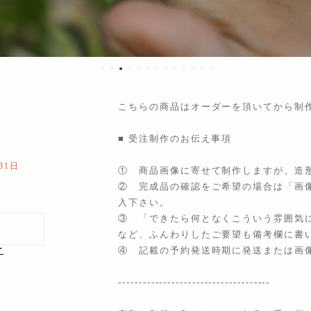
こちらの商品はオーダーを頂いてから制
■ 受注制作のお伝え事項
31日
① 商品画像に寄せて制作しますが、造
② 完成品の確認をご希望の場合は「画
入下さい。
③ 「できたら何となくこういう雰囲気
など、ふんわりしたご要望も備考欄に書
け
④ 記載の予約発送時期に発送または画
-------------------------------------