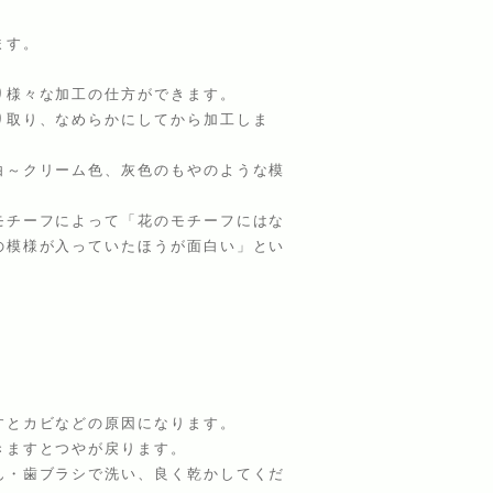
ます。
り様々な加工の仕方ができます。
り取り、なめらかにしてから加工しま
白～クリーム色、灰色のもやのような模
モチーフによって「花のモチーフにはな
の模様が入っていたほうが面白い」とい
とカビなどの原因になります。
きますとつやが戻ります。
・歯ブラシで洗い、良く乾かしてくだ