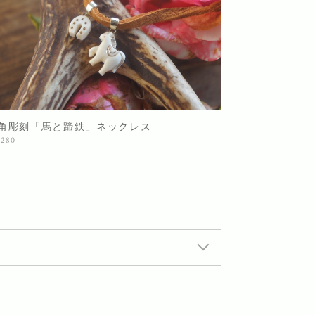
角彫刻「馬と蹄鉄」ネックレス
,280