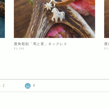
鹿角彫刻「馬と星」ネックレス
鹿
¥5,280
¥5
2
0