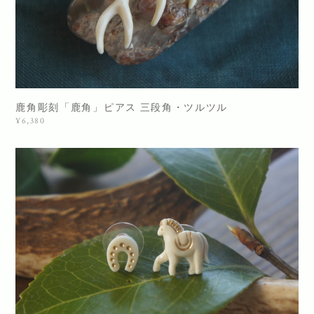
鹿角彫刻「鹿角」ピアス 三段角・ツルツル
¥6,380