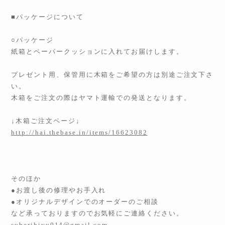
■パッケージについて
○パッケージ
紙箱とペーパークッションに入れてお届けします。
プレゼント用、保管用に木箱をご希望の方は別途ご注文下さ
い。
木箱をご注文の際はヤマト運輸での発送となります。
↓木箱ご注文ページ↓
http://hai.thebase.in/items/16623082
そのほか
●お渡し後の修理やお手入れ
●オリジナルデザインでのオーダーのご相談
など承っておりますのでお気軽にご連絡ください。
suberihiyu014@gmail.com