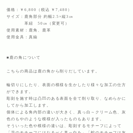
価格：￥6,800（税込 ￥7,480）
サイズ：鹿角部分 約幅2.5×縦3㎝
革紐 50㎝（変更可）
使用素材：鹿角、鹿革
使用金具：真鍮
■鹿の角について
こちらの商品は鹿の角から削りだしています。
輪切りにしたり、表面の模様を生かしたり様々な加工の仕方
ができます。
彫刻を施す時は凸凹のある表面を全て削り取り、なめらかに
してから加工します。
個体による角内部の違いが大きく、真っ白～クリーム色、灰
色のもやのような模様が入ったものもあります。
そういった色や模様の違いは、彫刻するモチーフによって
「花のモチーフにはなるべく真っ白を」「蛇のモチーフは灰