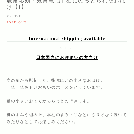
鹿角彫刻「兎角亀毛」猫にのっとられたおば
け【1】
¥2,090
SOLD OUT
International shipping available
Sold out
日本国内にお住まいの方向け
鹿の角から彫刻した、指先ほどの小さなおばけ。
一体一体おもいおもいのポーズをとっています。
猫の小さいおててがちらっとのぞきます。
机のすみや棚の上、本棚のすみっこなどにさりげなく置いて
みたりなどしてお楽しみください。